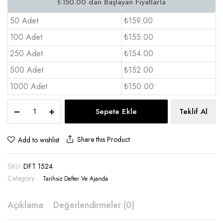
50 Adet
₺159.00
100 Adet
₺155.00
250 Adet
₺154.00
500 Adet
₺152.00
1000 Adet
₺150.00
Tarihsiz
Sepete Ekle
Teklif Al
Defter
15x21
Tokalı
Share this Product
Add to wishlist
-
DFT
SKU:
DFT 1524
1524
quantity
Category:
Tarihsiz Defter Ve Ajanda
Açıklama
Değerlendirmeler (0)