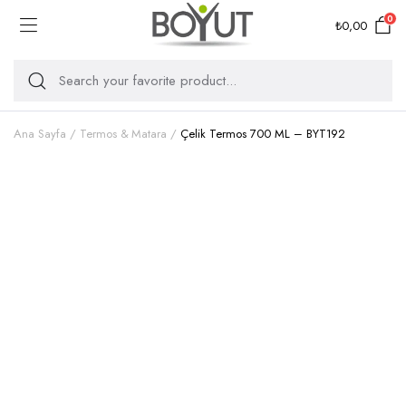
0
₺
0,00
Ana Sayfa
Termos & Matara
Çelik Termos 700 ML – BYT192