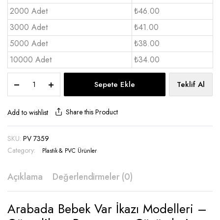
2000 Adet
₺46.00
3000 Adet
₺41.00
5000 Adet
₺38.00
10000 Adet
₺34.00
Arabada
Sepete Ekle
Teklif Al
Bebek
Var
İkazı
Share this Product
Add to wishlist
-
PV
SKU:
PV 7359
7359
Category:
quantity
Plastik & PVC Ürünler
Açıklama
Değerlendirmeler (0)
Arabada Bebek Var İkazı Modelleri –