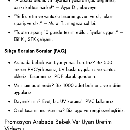
“Arabada bebek var uyarıları yollarda çok beğenildi,
baskı kalitesi harika!” – Ayşe D., ebeveyn.
“Yerli üretim ve vantuzlu tasarım güven verdi, tekrar
sipariş verdik.” – Murat T., mağaza sahibi.
“Toptan sipariş 10 günde teslim edildi, fiyatlar uygun.” –
Elif K., STK çalışanı.
Sıkça Sorulan Sorular (FAQ)
Arabada bebek var. Uyarıyı nasıl üretiriz? Biz 500
mikron PVC’yi keseriz, UV baskı uygularız ve vantuz
ekleriz. Tasarımınızı PDF olarak gönderin.
Minimum adet nedir? Biz 1000 adet belirleriz ve indirim
uygularız.
Dayanıklı mı? Evet, biz UV korumalı PVC kullanırız.
Özel tasarım mümkün mü? Biz logo ve rengi özelleştiririz.
Promosyon Arabada Bebek Var Uyarı Üretim
Videosu