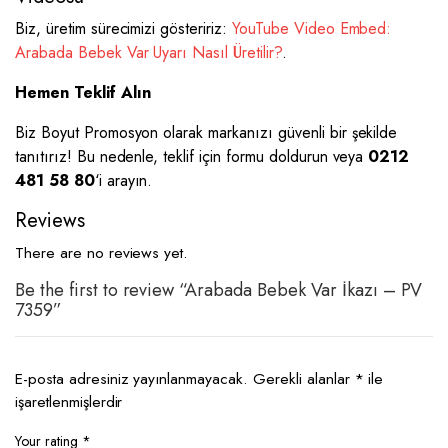
Biz, üretim sürecimizi gösteririz:
YouTube Video Embed:
Arabada Bebek Var Uyarı Nasıl Üretilir?
.
Hemen Teklif Alın
Biz Boyut Promosyon olarak markanızı güvenli bir şekilde
tanıtırız! Bu nedenle, teklif için formu doldurun veya
0212
481 58 80
‘i arayın.
Reviews
There are no reviews yet.
Be the first to review “Arabada Bebek Var İkazı – PV
7359”
E-posta adresiniz yayınlanmayacak.
Gerekli alanlar
*
ile
işaretlenmişlerdir
Your rating
*