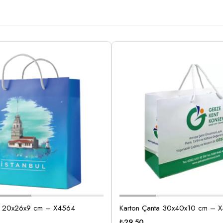
ta 20x26x9 cm – X4564
Karton Çanta 30x40x10 cm – 
₺
29,50