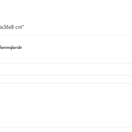
25x36x8 cm”
tlenmişlerdir