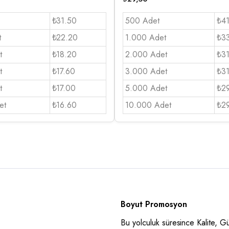
₺31.50
500 Adet
₺4
t
₺22.20
1.000 Adet
₺3
t
₺18.20
2.000 Adet
₺3
t
₺17.60
3.000 Adet
₺3
t
₺17.00
5.000 Adet
₺2
et
₺16.60
10.000 Adet
₺2
Boyut Promosyon
Bu yolculuk süresince Kalite, 