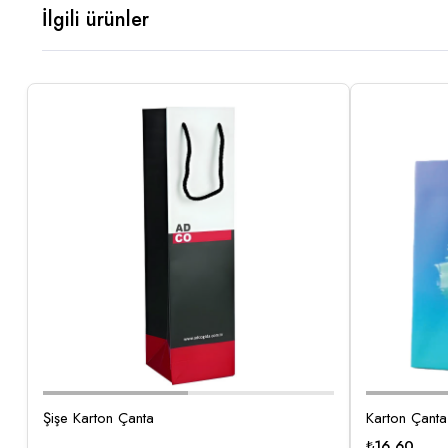
İlgili ürünler
Şişe Karton Çanta
Karton Çan
₺
16,60