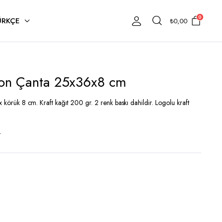
0
ÜRKÇE
₺
0,00
rton Çanta 25x36x8 cm
x körük 8 cm. Kraft kağıt 200 gr. 2 renk baskı dahildir. Logolu kraft
t