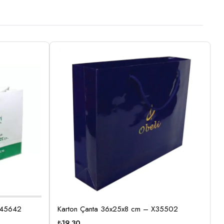
X45642
Karton Çanta 36x25x8 cm – X35502
₺
19,30