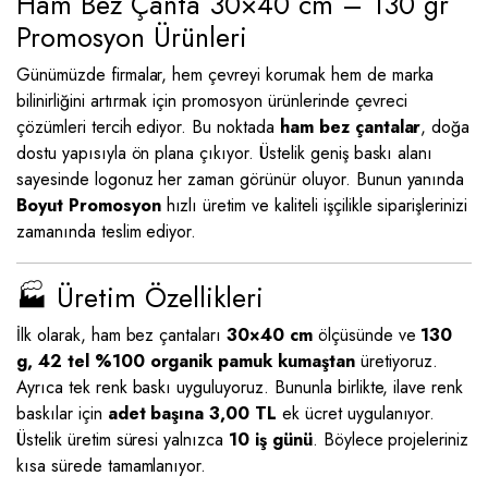
Ham Bez Çanta 30×40 cm – 130 gr
Promosyon Ürünleri
Günümüzde firmalar, hem çevreyi korumak hem de marka
bilinirliğini artırmak için promosyon ürünlerinde çevreci
çözümleri tercih ediyor. Bu noktada
ham bez çantalar
, doğa
dostu yapısıyla ön plana çıkıyor. Üstelik geniş baskı alanı
sayesinde logonuz her zaman görünür oluyor. Bunun yanında
Boyut Promosyon
hızlı üretim ve kaliteli işçilikle siparişlerinizi
zamanında teslim ediyor.
🏭 Üretim Özellikleri
İlk olarak, ham bez çantaları
30×40 cm
ölçüsünde ve
130
g, 42 tel %100 organik pamuk kumaştan
üretiyoruz.
Ayrıca tek renk baskı uyguluyoruz. Bununla birlikte, ilave renk
baskılar için
adet başına 3,00 TL
ek ücret uygulanıyor.
Üstelik üretim süresi yalnızca
10 iş günü
. Böylece projeleriniz
kısa sürede tamamlanıyor.