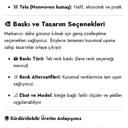
🎒
Tela (Nonwoven kumaş):
Hafif, ekonomik ve pratik.
🎨 Baskı ve Tasarım Seçenekleri
Markanızı daha görünür kılmak için geniş özelleştirme
seçenekleri sağlıyoruz. Böylece tamamen kurumsal uyuma
sahip tasarımlar ortaya çıkıyor:
🖨️
Baskı Türü:
Tek renk baskı (ilave renk seçeneği
mevcut)
🎨
Renk Alternatifleri:
Kurumsal renklerinize tam uyum
sağlıyoruz.
📐
Ebat ve Model:
İsteğe bağlı farklı ölçüler ve şekiller
uygulanabiliyor.
🌍 Sürdürülebilir Üretim Anlayışımız