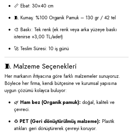
📏 Ebat: 30×40 cm
🧵 Kumaş: %100 Organik Pamuk – 130 gr / 42 tel
🎨 Baskı: Tek renk (ek renk veya arka yüzeye baskı
istenirse +3,00 TL/adet)
🚀 Teslim Süresi: 10 iş günü
🧵 Malzeme Seçenekleri
Her markanın ihtiyacına göre farklı malzemeler sunuyoruz.
Böylece her firma, kendi bütçesine ve kurumsal yapısına
uygun çözümü kolayca buluyor:
🌿
Ham bez (Organik pamuk):
doğal, kaliteli ve
çevreci.
♻️
PET (Geri dönüştürülmüş malzeme):
Plastik
atıkları geri dönüştürerek çevreyi koruyor.