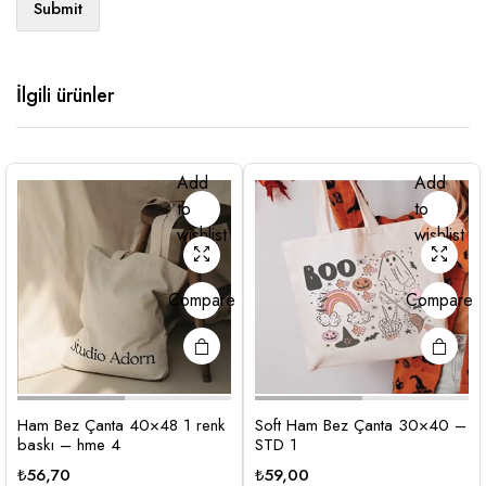
İlgili ürünler
Add
Add
to
to
wishlist
wishlist
Compare
Compare
Ham Bez Çanta 40×48 1 renk
Soft Ham Bez Çanta 30×40 –
baskı – hme 4
STD 1
₺
56,70
₺
59,00