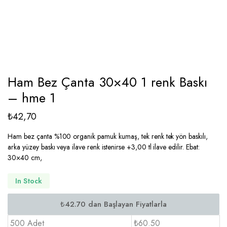
Ham Bez Çanta 30×40 1 renk Baskı
– hme 1
₺
42,70
Ham bez çanta %100 organik pamuk kumaş, tek renk tek yön baskılı,
arka yüzey baskı veya ilave renk istenirse +3,00 tl ilave edilir. Ebat:
30×40 cm,
In Stock
500 Adet
₺60.50