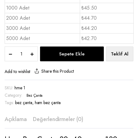
1000 Adet
₺45.50
2000 Adet
₺44.70
3000 Adet
₺44.20
5000 Adet
₺42.70
Ham
Sepete Ekle
Teklif Al
Bez
Çanta
30x40
Share this Product
Add to wishlist
1
renk
SKU:
hme 1
Baskı
Category:
-
Bez Çanta
hme
Tags:
bez çanta
,
ham bez çanta
1
quantity
Açıklama
Değerlendirmeler (0)