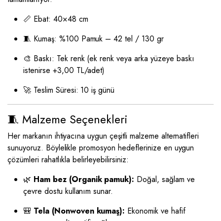
📏 Ebat: 40×48 cm
🧵 Kumaş: %100 Pamuk – 42 tel / 130 gr
🎨 Baskı: Tek renk (ek renk veya arka yüzeye baskı
istenirse +3,00 TL/adet)
🚀 Teslim Süresi: 10 iş günü
🧵 Malzeme Seçenekleri
Her markanın ihtiyacına uygun çeşitli malzeme alternatifleri
sunuyoruz. Böylelikle promosyon hedeflerinize en uygun
çözümleri rahatlıkla belirleyebilirsiniz:
🌿
Ham bez (Organik pamuk):
Doğal, sağlam ve
çevre dostu kullanım sunar.
🎒
Tela (Nonwoven kumaş):
Ekonomik ve hafif