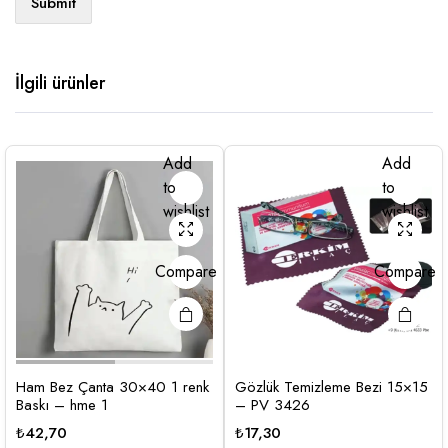
İlgili ürünler
Add
Add
to
to
wishlist
wishlist
Compare
Compare
Ham Bez Çanta 30×40 1 renk
Gözlük Temizleme Bezi 15×15
Baskı – hme 1
– PV 3426
₺
42,70
₺
17,30