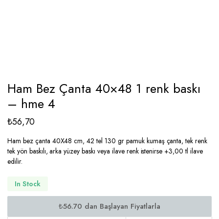
Ham Bez Çanta 40×48 1 renk baskı
– hme 4
₺
56,70
Ham bez çanta 40X48 cm, 42 tel 130 gr pamuk kumaş çanta, tek renk
tek yön baskılı, arka yüzey baskı veya ilave renk istenirse +3,00 tl ilave
edilir.
In Stock