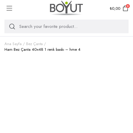
0
₺
0,00
Ana Sayfa
Bez Çanta
Ham Bez Çanta 40×48 1 renk baskı – hme 4