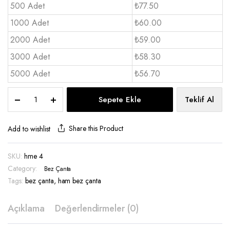
500 Adet
₺77.50
1000 Adet
₺60.00
2000 Adet
₺59.00
3000 Adet
₺58.30
5000 Adet
₺56.70
Ham
Sepete Ekle
Teklif Al
Bez
Çanta
40x48
Share this Product
Add to wishlist
1
renk
SKU:
hme 4
baskı
Category:
-
Bez Çanta
hme
Tags:
bez çanta
,
ham bez çanta
4
quantity
Açıklama
Değerlendirmeler (0)