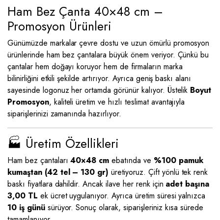
Ham Bez Çanta 40×48 cm –
Promosyon Ürünleri
Günümüzde markalar çevre dostu ve uzun ömürlü promosyon
ürünlerinde ham bez çantalara büyük önem veriyor. Çünkü bu
çantalar hem doğayı koruyor hem de firmaların marka
bilinirliğini etkili şekilde artırıyor. Ayrıca geniş baskı alanı
sayesinde logonuz her ortamda görünür kalıyor. Üstelik
Boyut
Promosyon
, kaliteli üretim ve hızlı teslimat avantajıyla
siparişlerinizi zamanında hazırlıyor.
🏭 Üretim Özellikleri
Ham bez çantaları
40×48 cm
ebatında ve
%100 pamuk
kumaştan (42 tel – 130 gr)
üretiyoruz. Çift yönlü tek renk
baskı fiyatlara dahildir. Ancak ilave her renk için
adet başına
3,00 TL
ek ücret uygulanıyor. Ayrıca üretim süresi yalnızca
10 iş günü
sürüyor. Sonuç olarak, siparişleriniz kısa sürede
tamamlanıyor.