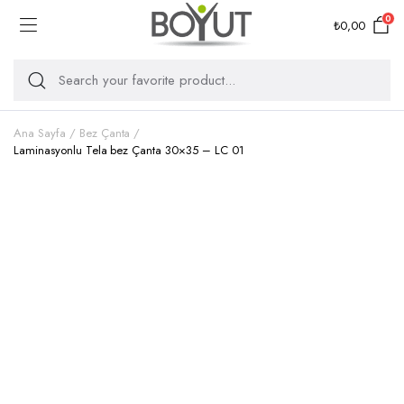
0
₺
0,00
Ana Sayfa
Bez Çanta
Laminasyonlu Tela bez Çanta 30×35 – LC 01