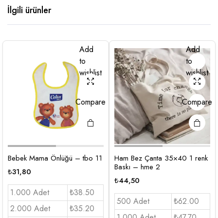
İlgili ürünler
Add
Add
to
to
wishlist
wishlist
Compare
Compare
Bebek Mama Önlüğü – tbo 11
Ham Bez Çanta 35×40 1 renk
Baskı – hme 2
₺
31,80
₺
44,50
1.000 Adet
₺38.50
500 Adet
₺62.00
2.000 Adet
₺35.20
1.000 Adet
₺47.70