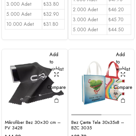
3.000 Adet
₺33.80
2.000 Adet
₺46.20
5.000 Adet
₺32.90
3.000 Adet
₺45.70
10.000 Adet
₺31.80
5.000 Adet
₺44.50
Add
Add
to
to
wishlist
wishlist
Compare
Compare
Mikrofiber Bez 30×30 cm –
Bez Çanta Tela 30x35x8 –
PV 3428
BZC 3035