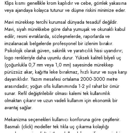
Klips kısmı genellikle krom kaplıdır ve cebe, gömlek yakasına
veya ajandaya kolayca tutunur ve düşme riskini minimize eder.
Mavi mürekkep tercihi kurumsal dünyada tesadüf değildir.
Mavi, siyah mürekkebe göre daha yumuşak ve okunaklı kabul
edilir; resmi evraklarda, sözleşmelerde, raporlarda ve
imzalanacak belgelerde profesyonel bir izlenim bırakır.
Psikolojik olarak güven, sakinlik ve yaratıcılık hissi uyandırır;
logo renkleriyle daha uyumlu durur. Yüksek kaliteli bilyeli uç
(çoğunlukla 0,7 mm veya 1,0 mm) sayesinde mürekkep
pürüzsüz akar, kağıtta leke bırakmaz, hızlı kurur ve suya karşı
dayanıklıdır. Yazım mesafesi ortalama 2000-3000 metre
arasındadır; yoğun ofis kullanımında 1-2 yıl rahat bir ömür
sunar. Refil değiştirilebilir olması kalemi tek kullanımlık
olmaktan çıkarır ve uzun vadeli kullanım için ekonomik bir
avantaj sağlar.
Mekanizma seçenekleri kullanıcı konforuna göre çeşitlenir.
Basmalı (click) modeller tek tıkla uç çıkarma kolaylığı