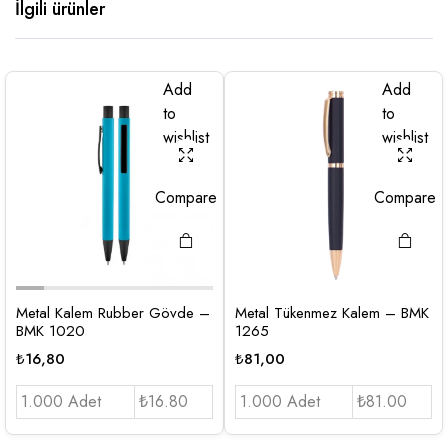
İlgili ürünler
Add
Add
to
to
wishlist
wishlist
Compare
Compare
Metal Kalem Rubber Gövde –
Metal Tükenmez Kalem – BMK
BMK 1020
1265
₺
16,80
₺
81,00
1.000 Adet
₺16.80
1.000 Adet
₺81.00