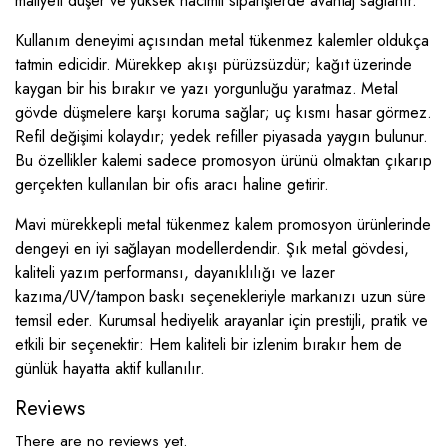
maliyeti düşer ve yüksek hacimli siparişlerde avantaj sağlanır.
Kullanım deneyimi açısından metal tükenmez kalemler oldukça
tatmin edicidir. Mürekkep akışı pürüzsüzdür; kağıt üzerinde
kaygan bir his bırakır ve yazı yorgunluğu yaratmaz. Metal
gövde düşmelere karşı koruma sağlar; uç kısmı hasar görmez.
Refil değişimi kolaydır; yedek refiller piyasada yaygın bulunur.
Bu özellikler kalemi sadece promosyon ürünü olmaktan çıkarıp
gerçekten kullanılan bir ofis aracı haline getirir.
Mavi mürekkepli metal tükenmez kalem promosyon ürünlerinde
dengeyi en iyi sağlayan modellerdendir. Şık metal gövdesi,
kaliteli yazım performansı, dayanıklılığı ve lazer
kazıma/UV/tampon baskı seçenekleriyle markanızı uzun süre
temsil eder. Kurumsal hediyelik arayanlar için prestijli, pratik ve
etkili bir seçenektir: Hem kaliteli bir izlenim bırakır hem de
günlük hayatta aktif kullanılır.
Reviews
There are no reviews yet.