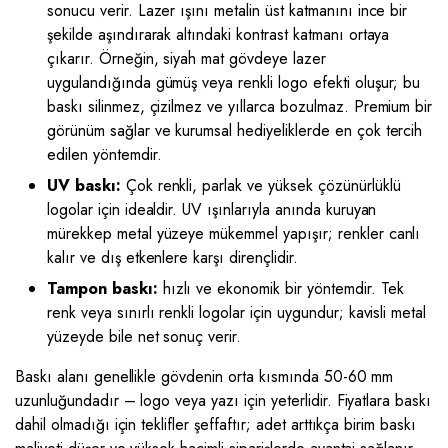
sonucu verir. Lazer ışını metalin üst katmanını ince bir
şekilde aşındırarak altındaki kontrast katmanı ortaya
çıkarır. Örneğin, siyah mat gövdeye lazer
uygulandığında gümüş veya renkli logo efekti oluşur; bu
baskı silinmez, çizilmez ve yıllarca bozulmaz. Premium bir
görünüm sağlar ve kurumsal hediyeliklerde en çok tercih
edilen yöntemdir.
UV baskı:
Çok renkli, parlak ve yüksek çözünürlüklü
logolar için idealdir. UV ışınlarıyla anında kuruyan
mürekkep metal yüzeye mükemmel yapışır; renkler canlı
kalır ve dış etkenlere karşı dirençlidir.
Tampon baskı:
hızlı ve ekonomik bir yöntemdir. Tek
renk veya sınırlı renkli logolar için uygundur; kavisli metal
yüzeyde bile net sonuç verir.
Baskı alanı genellikle gövdenin orta kısmında 50-60 mm
uzunluğundadır – logo veya yazı için yeterlidir. Fiyatlara baskı
dahil olmadığı için teklifler şeffaftır; adet arttıkça birim baskı