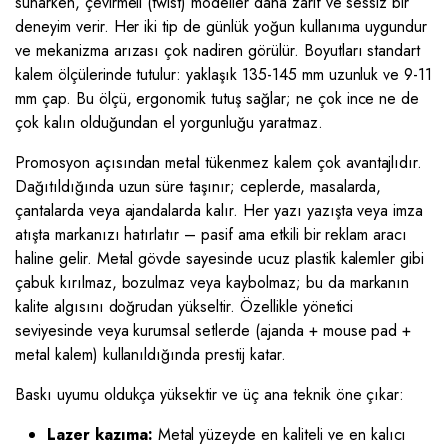
sunarken, çevirmeli (twist) modeller daha zarif ve sessiz bir
deneyim verir. Her iki tip de günlük yoğun kullanıma uygundur
ve mekanizma arızası çok nadiren görülür. Boyutları standart
kalem ölçülerinde tutulur: yaklaşık 135-145 mm uzunluk ve 9-11
mm çap. Bu ölçü, ergonomik tutuş sağlar; ne çok ince ne de
çok kalın olduğundan el yorgunluğu yaratmaz.
Promosyon açısından metal tükenmez kalem çok avantajlıdır.
Dağıtıldığında uzun süre taşınır; ceplerde, masalarda,
çantalarda veya ajandalarda kalır. Her yazı yazışta veya imza
atışta markanızı hatırlatır – pasif ama etkili bir reklam aracı
haline gelir. Metal gövde sayesinde ucuz plastik kalemler gibi
çabuk kırılmaz, bozulmaz veya kaybolmaz; bu da markanın
kalite algısını doğrudan yükseltir. Özellikle yönetici
seviyesinde veya kurumsal setlerde (ajanda + mouse pad +
metal kalem) kullanıldığında prestij katar.
Baskı uyumu oldukça yüksektir ve üç ana teknik öne çıkar:
Lazer kazıma:
Metal yüzeyde en kaliteli ve en kalıcı