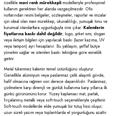
özellikle
mavi renk mürekkepli
modelleriyle profesyonel
kullanım gerektiren her alanda vazgeçilmezdir. Ofis
notlarından resmi belgeler, sözleşmeler, raporlar ve imzalar
için ideal olan mavi mürekkep, okunaklılığı, yumuşak tonu ve
kurumsal standartlara uygunluğuyla öne çıkar.
Kalemlerin
fiyatlarına baskı dahil değildir
; logo, şirket ismi, slogan
veya iletişim bilgileri için yapılacak baskı (lazer kazıma, UV
veya tampon) ayrı hesaplanır. Bu yaklaşım, şeffaf bütçe
yönetimi sağlar ve istenilen baskı tekniğine göre esneklik
getirir.
Metal tükenmez kalemin temel üstünlüğünü oluşturur.
Genellikle alüminyum veya paslanmaz çelik alaşımlı gövde,
hafif olmasına rağmen son derece dayanıklıdır. Paslanmaz,
çizilmelere karşı dirençli ve günlük kullanıma karşı yıllarca ilk
günkü görünümünü korur. Yüzey kaplaması mat, parlak,
fırçalanmış metalik veya soft-touch seçenekleriyle çeşitlenir.
Soft-touch modellerde elde yumuşak bir tutuş hissi oluşur;
uzun süreli yazım veya toplantılarda el yorgunluğunu azaltır.