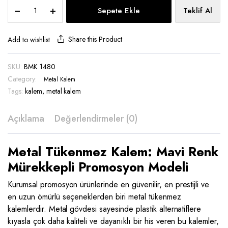
Metal
Sepete Ekle
Teklif Al
Tükenmez
Kalem
-
Share this Product
Add to wishlist
BMK
1480
SKU:
BMK 1480
quantity
Category:
Metal Kalem
Tags:
kalem
,
metal kalem
Açıklama
Değerlendirmeler (0)
Metal Tükenmez Kalem: Mavi Renk
Mürekkepli Promosyon Modeli
Kurumsal promosyon ürünlerinde en güvenilir, en prestijli ve
en uzun ömürlü seçeneklerden biri metal tükenmez
kalemlerdir. Metal gövdesi sayesinde plastik alternatiflere
kıyasla çok daha kaliteli ve dayanıklı bir his veren bu kalemler,