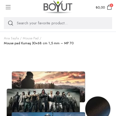
0
₺
0,00
Ana Sayfa
Mouse Pad
Mouse pad Kumaş 30×68 cm 1,5 mm – MP 70