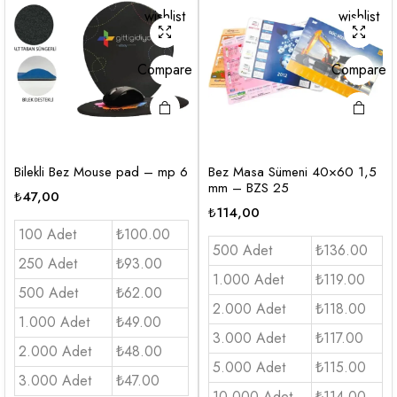
wishlist
wishlist
Compare
Compare
Bilekli Bez Mouse pad – mp 6
Bez Masa Sümeni 40×60 1,5
mm – BZS 25
₺
47,00
₺
114,00
100 Adet
₺100.00
500 Adet
₺136.00
250 Adet
₺93.00
1.000 Adet
₺119.00
500 Adet
₺62.00
2.000 Adet
₺118.00
1.000 Adet
₺49.00
3.000 Adet
₺117.00
2.000 Adet
₺48.00
5.000 Adet
₺115.00
3.000 Adet
₺47.00
10.000 Adet
₺114.00