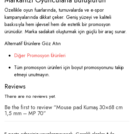
Markanızı Oyuncularla Buluşturun
Özellikle oyun fuarlarında, turnuvalarda ve e-spor
kampanyalarında dikkat çeker. Geniş yüzeyi ve kaliteli
baskısıyla hem işlevsel hem de estetik bir promosyon
ürünüdür. Marka sadakati oluşturmak için güçlü bir araç sunar.
Alternatif Ürünlere Göz Atın
Diğer Promosyon Ürünleri
Tüm promosyon ürünleri için boyut promosyonunu takip
etmeyi unutmayın.
Reviews
There are no reviews yet.
Be the first to review “Mouse pad Kumaş 30×68 cm
1,5 mm – MP 70”
E-posta adresiniz yayınlanmayacak.
Gerekli alanlar
*
ile