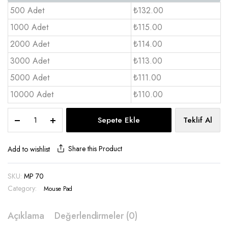
500 Adet
₺132.00
1000 Adet
₺115.00
2000 Adet
₺114.00
3000 Adet
₺113.00
5000 Adet
₺111.00
10000 Adet
₺110.00
Mouse
Sepete Ekle
Teklif Al
pad
Kumaş
30x68
Share this Product
Add to wishlist
cm
1,5
SKU:
MP 70
mm
Category:
-
Mouse Pad
MP
70
Açıklama
Değerlendirmeler (0)
quantity