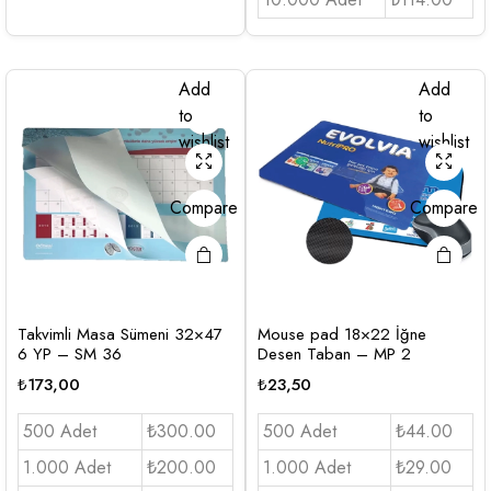
Add
Add
to
to
wishlist
wishlist
Compare
Compare
Takvimli Masa Sümeni 32×47
Mouse pad 18×22 İğne
6 YP – SM 36
Desen Taban – MP 2
₺
173,00
₺
23,50
500 Adet
₺300.00
500 Adet
₺44.00
1.000 Adet
₺200.00
1.000 Adet
₺29.00