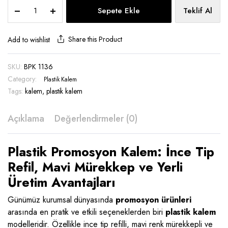
Plastik
Sepete Ekle
Teklif Al
Kalem
-
BPK
Share this Product
Add to wishlist
1136
quantity
SKU:
BPK 1136
Category:
Plastik Kalem
Tags:
kalem
,
plastik kalem
Açıklama
Değerlendirmeler (0)
Plastik Promosyon Kalem: İnce Tip
Refil, Mavi Mürekkep ve Yerli
Üretim Avantajları
Günümüz kurumsal dünyasında
promosyon ürünleri
arasında en pratik ve etkili seçeneklerden biri
plastik kalem
modelleridir. Özellikle ince tip refilli, mavi renk mürekkepli ve