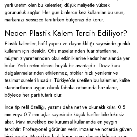
yerli üretim olan bu kalemler, düşük maliyetle yüksek
görünürlük sağlar. Her gün binlerce kez kullanılan bu ürün,
markanızı sessizce tanıtırken bütçenizi de korur.
Neden Plastik Kalem Tercih Ediliyor?
Plastik kalemler, hafif yapısı ve dayanıklılığı sayesinde günlük
kullanım için idealdir. Ofis masalarından fuar stantlarına,
müşteri ziyaretlerinden okul etkinliklerine kadar her alanda yer
bulur. Yerli üretim olması büyük bir avantajdır: Döviz kuru
dalgalanmalarından etkilenmez, stoklar hızlı yenilenir ve
teslimat süreleri kısadır. Türkiye’de üretilen bu kalemler, kalite
standartlarına uygun olarak fabrika ortamında hazırlanır;
böylece her parti tutarlı olur.
İnce tip refil özelliği, yazımı daha net ve okunaklı kılar. 0.5
mm veya 0.7 mm uçlar sayesinde küçük harfler bile lekesiz
akar. Mavi mürekkep ise kurumsal kullanımda en yaygın
tercihtir: Profesyonel görünüm verir, imzalar ve notlarda güven
hissi yaratır. Mürekkep hızlı kurur, suya dayanıklıdır ve uzun