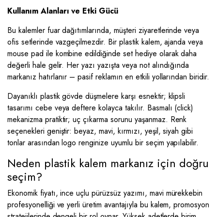
Kullanım Alanları ve Etki Gücü
Bu kalemler fuar dağıtımlarında, müşteri ziyaretlerinde veya
ofis setlerinde vazgeçilmezdir. Bir plastik kalem, ajanda veya
mouse pad ile kombine edildiğinde set hediye olarak daha
değerli hale gelir. Her yazı yazışta veya not alındığında
markanız hatırlanır – pasif reklamın en etkili yollarından biridir.
Dayanıklı plastik gövde düşmelere karşı esnektir; klipsli
tasarımı cebe veya deftere kolayca takılır. Basmalı (click)
mekanizma pratiktir; uç çıkarma sorunu yaşanmaz. Renk
seçenekleri geniştir: beyaz, mavi, kırmızı, yeşil, siyah gibi
tonlar arasından logo renginize uyumlu bir seçim yapılabilir.
Neden plastik kalem markanız için doğru
seçim?
Ekonomik fiyatı, ince uçlu pürüzsüz yazımı, mavi mürekkebin
profesyonelliği ve yerli üretim avantajıyla bu kalem, promosyon
stratejilerinde dengeli bir rol oynar. Yüksek adetlerde birim