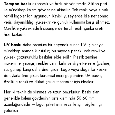
Tampon baskı
ekonomik ve hızlı bir yöntemdir. Silikon ped
ile mürekkep kalem gövdesine aktarılır. Tek renkli veya sınırlı
renkli logolar için uygundur. Kavisli yüzeylerde bile net sonuç
verir; dayanıklılığı yüksektir ve günlük kullanıma karşı silinmez.
Özellikle yüksek adetli siparişlerde tercih edilir çünkü üretim
hızı fazladır.
UV baskı
daha premium bir seçenek sunar. UV ışınlarıyla
mürekkep anında kurutulur; bu sayede parlak, çok renkli ve
yüksek çözünürlüklü baskılar elde edilir. Plastik zemine
mükemmel yapışır, renkler canlı kalır ve dış etkenlere (çizilme,
su, güneş) karşı daha dirençlidir. Logo veya sloganlar keskin
detaylarla öne çıkar; kurumsal imajı güçlendirir. UV baskı,
özellikle renkli ve dikkat çekici tasarımlar için idealdir.
Her iki teknik de silinmez ve uzun ömürlüdür. Baskı alanı
genellikle kalem gövdesinin orta kısmında 50-60 mm
uzunluğundadır – logo, şirket ismi veya iletişim bilgileri için
yeterlidir.