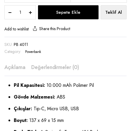
Powerbank
Sepete Ekle
Teklif Al
10.000
mAh
-
Share this Product
Add to wishlist
PB
4011
SKU:
PB 4011
quantity
Category:
Powerbank
Açıklama
Değerlendirmeler (0)
Pil Kapasitesi:
10.000 mAh Polimer Pil
Gövde Malzemesi:
ABS
Çıkışlar:
Tip-C, Micro USB, USB
Boyut:
137 x 69 x 15 mm