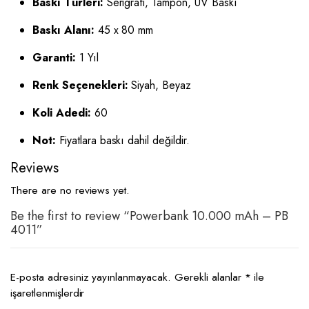
Baskı Türleri:
Serigrafi, Tampon, UV Baskı
Baskı Alanı:
45 x 80 mm
Garanti:
1 Yıl
Renk Seçenekleri:
Siyah, Beyaz
Koli Adedi:
60
Not:
Fiyatlara baskı dahil değildir.
Reviews
There are no reviews yet.
Be the first to review “Powerbank 10.000 mAh – PB
4011”
E-posta adresiniz yayınlanmayacak.
Gerekli alanlar
*
ile
işaretlenmişlerdir