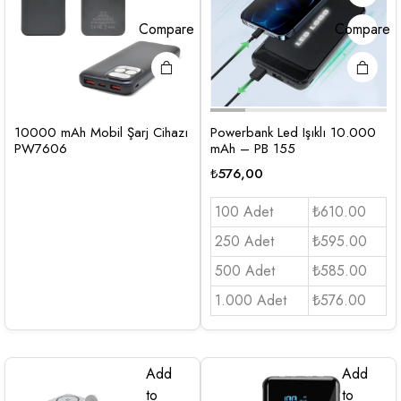
Compare
Compare
10000 mAh Mobil Şarj Cihazı
Powerbank Led Işıklı 10.000
PW7606
mAh – PB 155
₺
576,00
100 Adet
₺610.00
250 Adet
₺595.00
500 Adet
₺585.00
1.000 Adet
₺576.00
Add
Add
to
to