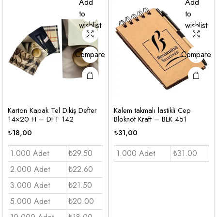
Add
Add
to
to
wishlist
wishlist
Compare
Compare
Karton Kapak Tel Dikiş Defter
Kalem takmalı lastikli Cep
14×20 H – DFT 142
Bloknot Kraft – BLK 451
₺
18,00
₺
31,00
1.000 Adet
₺29.50
1.000 Adet
₺31.00
2.000 Adet
₺22.60
3.000 Adet
₺21.50
5.000 Adet
₺20.00