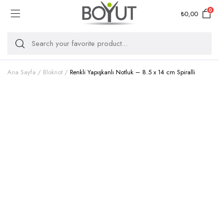
0
₺
0,00
Ana Sayfa
Bloknot
Renkli Yapışkanlı Notluk – 8.5 x 14 cm Spiralli