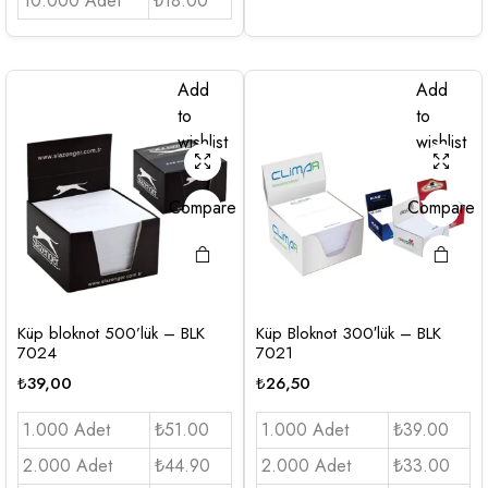
10.000 Adet
₺18.00
Add
Add
to
to
wishlist
wishlist
Compare
Compare
Küp bloknot 500’lük – BLK
Küp Bloknot 300′lük – BLK
7024
7021
₺
39,00
₺
26,50
1.000 Adet
₺51.00
1.000 Adet
₺39.00
2.000 Adet
₺44.90
2.000 Adet
₺33.00