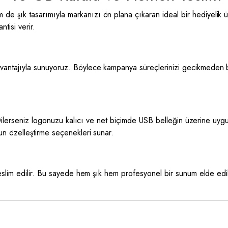
de şık tasarımıyla markanızı ön plana çıkaran ideal bir hediyelik ür
tisi verir.
vantajıyla sunuyoruz. Böylece kampanya süreçlerinizi gecikmeden başla
ilerseniz logonuzu kalıcı ve net biçimde USB belleğin üzerine uygul
 özelleştirme seçenekleri sunar.
eslim edilir. Bu sayede hem şık hem profesyonel bir sunum elde edilir