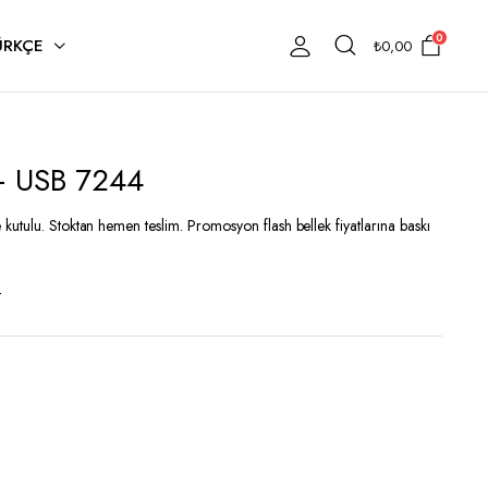
0
ÜRKÇE
₺
0,00
 – USB 7244
utulu. Stoktan hemen teslim. Promosyon flash bellek fiyatlarına baskı
t