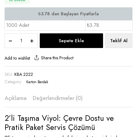
1000 Adet
₺3.78
Viyol
Sepete Ekle
Teklif Al
2'li
Bardak
Taşıyıcı
Share this Product
Add to wishlist
-
KBA
SKU:
KBA 2222
2222
Category:
quantity
Karton Bardak
Açıklama
Değerlendirmeler (0)
2’li Taşıma Viyol: Çevre Dostu ve
Pratik Paket Servis Çözümü