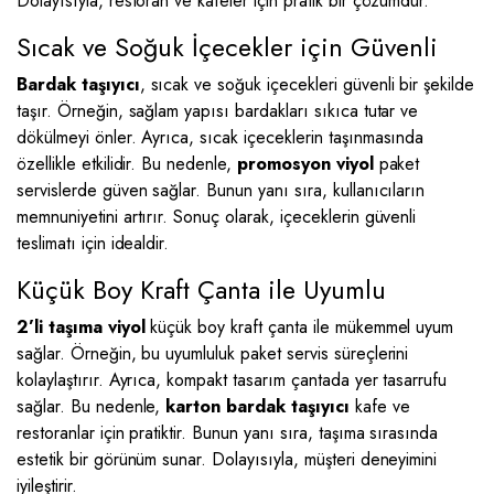
Dolayısıyla, restoran ve kafeler için pratik bir çözümdür.
Sıcak ve Soğuk İçecekler için Güvenli
Bardak taşıyıcı
, sıcak ve soğuk içecekleri güvenli bir şekilde
taşır. Örneğin, sağlam yapısı bardakları sıkıca tutar ve
dökülmeyi önler. Ayrıca, sıcak içeceklerin taşınmasında
özellikle etkilidir. Bu nedenle,
promosyon viyol
paket
servislerde güven sağlar. Bunun yanı sıra, kullanıcıların
memnuniyetini artırır. Sonuç olarak, içeceklerin güvenli
teslimatı için idealdir.
Küçük Boy Kraft Çanta ile Uyumlu
2’li taşıma viyol
küçük boy kraft çanta ile mükemmel uyum
sağlar. Örneğin, bu uyumluluk paket servis süreçlerini
kolaylaştırır. Ayrıca, kompakt tasarım çantada yer tasarrufu
sağlar. Bu nedenle,
karton bardak taşıyıcı
kafe ve
restoranlar için pratiktir. Bunun yanı sıra, taşıma sırasında
estetik bir görünüm sunar. Dolayısıyla, müşteri deneyimini
iyileştirir.