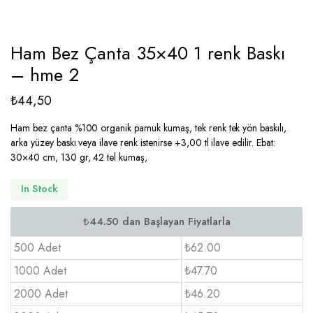
Ham Bez Çanta 35×40 1 renk Baskı
– hme 2
₺
44,50
Ham bez çanta %100 organik pamuk kumaş, tek renk tek yön baskılı,
arka yüzey baskı veya ilave renk istenirse +3,00 tl ilave edilir. Ebat:
30×40 cm, 130 gr, 42 tel kumaş,
In Stock
500 Adet
₺62.00
1000 Adet
₺47.70
2000 Adet
₺46.20