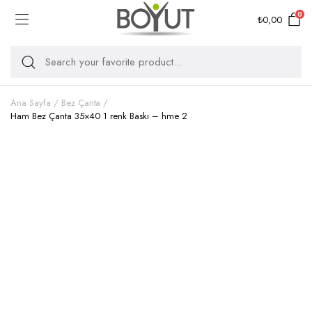
0
₺
0,00
Ana Sayfa
Bez Çanta
Ham Bez Çanta 35×40 1 renk Baskı – hme 2