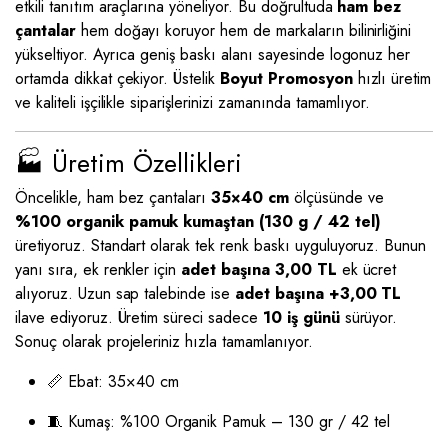
etkili tanıtım araçlarına yöneliyor. Bu doğrultuda
ham bez
çantalar
hem doğayı koruyor hem de markaların bilinirliğini
yükseltiyor. Ayrıca geniş baskı alanı sayesinde logonuz her
ortamda dikkat çekiyor. Üstelik
Boyut Promosyon
hızlı üretim
ve kaliteli işçilikle siparişlerinizi zamanında tamamlıyor.
🏭 Üretim Özellikleri
Öncelikle, ham bez çantaları
35×40 cm
ölçüsünde ve
%100 organik pamuk kumaştan (130 g / 42 tel)
üretiyoruz. Standart olarak tek renk baskı uyguluyoruz. Bunun
yanı sıra, ek renkler için
adet başına 3,00 TL
ek ücret
alıyoruz. Uzun sap talebinde ise
adet başına +3,00 TL
ilave ediyoruz. Üretim süreci sadece
10 iş günü
sürüyor.
Sonuç olarak projeleriniz hızla tamamlanıyor.
📏 Ebat: 35×40 cm
🧵 Kumaş: %100 Organik Pamuk – 130 gr / 42 tel