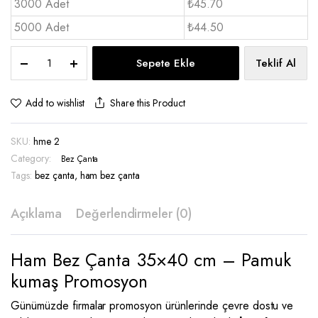
3000 Adet
₺45.70
5000 Adet
₺44.50
Ham
Sepete Ekle
Teklif Al
Bez
Çanta
35x40
Share this Product
Add to wishlist
1
renk
SKU:
hme 2
Baskı
-
Category:
Bez Çanta
hme
Tags:
bez çanta
,
ham bez çanta
2
quantity
Açıklama
Değerlendirmeler (0)
Ham Bez Çanta 35×40 cm – Pamuk
kumaş Promosyon
Günümüzde firmalar promosyon ürünlerinde çevre dostu ve