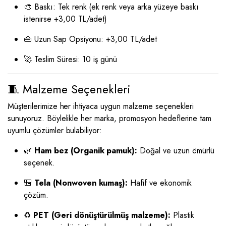
🎨 Baskı: Tek renk (ek renk veya arka yüzeye baskı
istenirse +3,00 TL/adet)
👜 Uzun Sap Opsiyonu: +3,00 TL/adet
🚀 Teslim Süresi: 10 iş günü
🧵 Malzeme Seçenekleri
Müşterilerimize her ihtiyaca uygun malzeme seçenekleri
sunuyoruz. Böylelikle her marka, promosyon hedeflerine tam
uyumlu çözümler bulabiliyor:
🌿
Ham bez (Organik pamuk):
Doğal ve uzun ömürlü
seçenek.
🎒
Tela (Nonwoven kumaş):
Hafif ve ekonomik
çözüm.
♻️
PET (Geri dönüştürülmüş malzeme):
Plastik