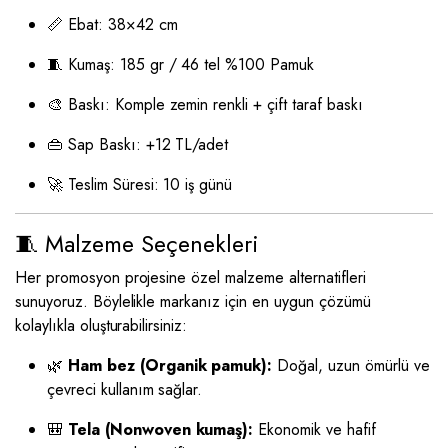
📏 Ebat: 38×42 cm
🧵 Kumaş: 185 gr / 46 tel %100 Pamuk
🎨 Baskı: Komple zemin renkli + çift taraf baskı
👜 Sap Baskı: +12 TL/adet
🚀 Teslim Süresi: 10 iş günü
🧵 Malzeme Seçenekleri
Her promosyon projesine özel malzeme alternatifleri
sunuyoruz. Böylelikle markanız için en uygun çözümü
kolaylıkla oluşturabilirsiniz:
🌿
Ham bez (Organik pamuk):
Doğal, uzun ömürlü ve
çevreci kullanım sağlar.
🎒
Tela (Nonwoven kumaş):
Ekonomik ve hafif