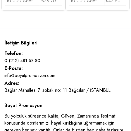
10.000 Adet
₺28.70
10.000 Adet
₺42.50
İletişim Bilgileri
Telefon:
0 (212) 481 58 80
E-Posta:
info@boyutpromosyon.com
Adres:
Bağlar Mahallesi 7. sokak no: 11 Bağcılar / İSTANBUL
Boyut Promosyon
Bu yolculuk süresince Kalite, Güven, Zamanında Teslimat
konusunda dostlarımızı hayal kırıklığına uğratmamak için
gereken her şeyi yaptık. Onlar da bizden hep daha fazlasını