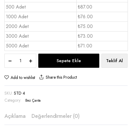
500 Adet
₺87.00
1000 Adet
₺76.00
2000 Adet
₺75.00
3000 Adet
₺73.00
5000 Adet
₺71.00
Soft
Sepete Ekle
Teklif Al
Ham
Bez
Çanta
Share this Product
Add to wishlist
Renkli
Baskı
SKU:
STD 4
38x42
-
Category:
Bez Çanta
STD
4
Açıklama
Değerlendirmeler (0)
quantity