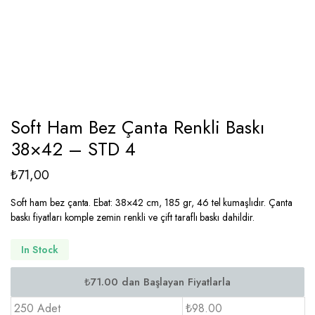
Soft Ham Bez Çanta Renkli Baskı
38×42 – STD 4
₺
71,00
Soft ham bez çanta. Ebat: 38×42 cm, 185 gr, 46 tel kumaşlıdır. Çanta
baskı fiyatları komple zemin renkli ve çift taraflı baskı dahildir.
In Stock
250 Adet
₺98.00