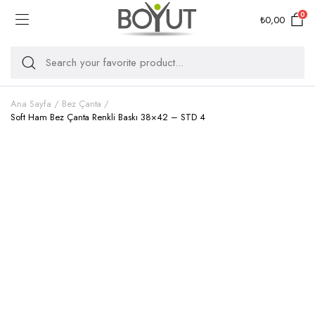
0
₺
0,00
Ana Sayfa
Bez Çanta
Soft Ham Bez Çanta Renkli Baskı 38×42 – STD 4