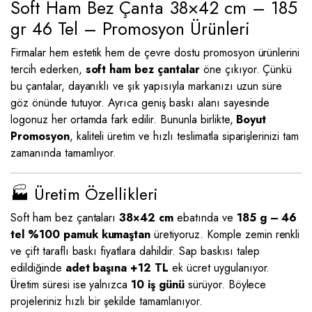
Soft Ham Bez Çanta 38×42 cm – 185
gr 46 Tel – Promosyon Ürünleri
Firmalar hem estetik hem de çevre dostu promosyon ürünlerini
tercih ederken,
soft ham bez çantalar
öne çıkıyor. Çünkü
bu çantalar, dayanıklı ve şık yapısıyla markanızı uzun süre
göz önünde tutuyor. Ayrıca geniş baskı alanı sayesinde
logonuz her ortamda fark edilir. Bununla birlikte,
Boyut
Promosyon
, kaliteli üretim ve hızlı teslimatla siparişlerinizi tam
zamanında tamamlıyor.
🏭 Üretim Özellikleri
Soft ham bez çantaları
38×42 cm
ebatında ve
185 g – 46
tel %100 pamuk kumaştan
üretiyoruz. Komple zemin renkli
ve çift taraflı baskı fiyatlara dahildir. Sap baskısı talep
edildiğinde
adet başına +12 TL
ek ücret uygulanıyor.
Üretim süresi ise yalnızca
10 iş günü
sürüyor. Böylece
projeleriniz hızlı bir şekilde tamamlanıyor.