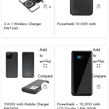
3 in 1 Wireless Charger
Powerbank 10.000 mAh
PW7340
Add
Add
to
to
wishlist
wishlist
Compare
Compare
10000 mAh Mobile Charger
Powerbank – 10,000 mAh
PW7606
LCD Display | PW 3009