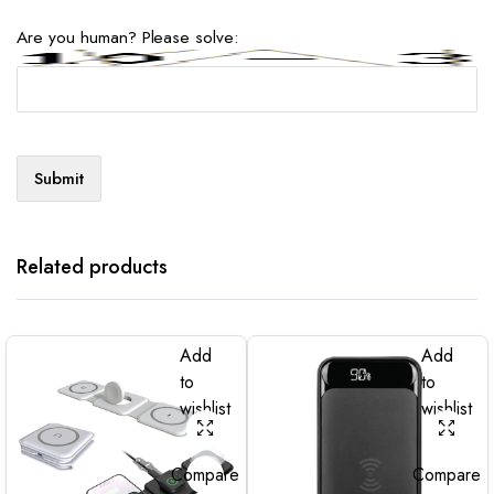
Are you human? Please solve:
Related products
Add
Add
to
to
wishlist
wishlist
Compare
Compare