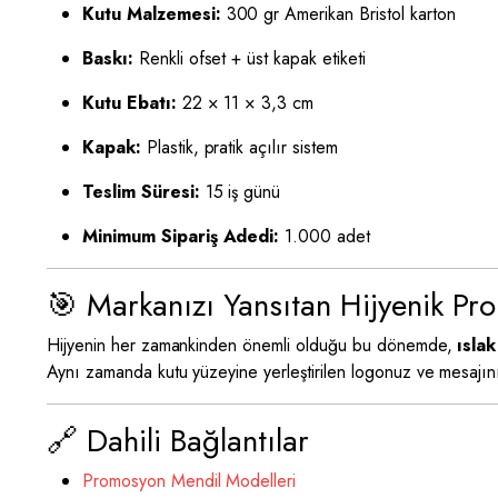
Kutu Malzemesi:
300 gr Amerikan Bristol karton
Baskı:
Renkli ofset + üst kapak etiketi
Kutu Ebatı:
22 × 11 × 3,3 cm
Kapak:
Plastik, pratik açılır sistem
Teslim Süresi:
15 iş günü
Minimum Sipariş Adedi:
1.000 adet
🎯 Markanızı Yansıtan Hijyenik P
Hijyenin her zamankinden önemli olduğu bu dönemde,
ısla
Aynı zamanda kutu yüzeyine yerleştirilen logonuz ve mesajınız
🔗 Dahili Bağlantılar
Promosyon Mendil Modelleri