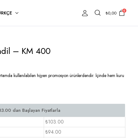
0
ÜRKÇE
₺
0,00
endil – KM 400
 ortamda kullanılabilen hijyen promosyon ürünlerdendir. İçinde hem kuru
₺103.00
₺94.00