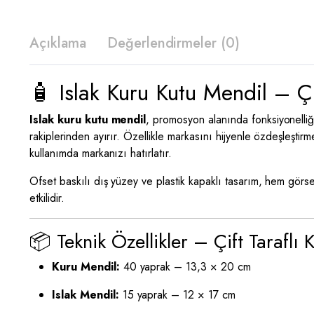
Açıklama
Değerlendirmeler (0)
🧴 Islak Kuru Kutu Mendil – Ç
Islak kuru kutu mendil
, promosyon alanında fonksiyonelliğ
rakiplerinden ayırır. Özellikle markasını hijyenle özdeşleştirme
kullanımda markanızı hatırlatır.
Ofset baskılı dış yüzey ve plastik kapaklı tasarım, hem görs
etkilidir.
📦 Teknik Özellikler – Çift Taraflı 
Kuru Mendil:
40 yaprak – 13,3 × 20 cm
Islak Mendil:
15 yaprak – 12 × 17 cm