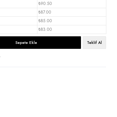
₺90.50
₺87.00
₺85.00
₺83.00
Sepete Ekle
Teklif Al
t