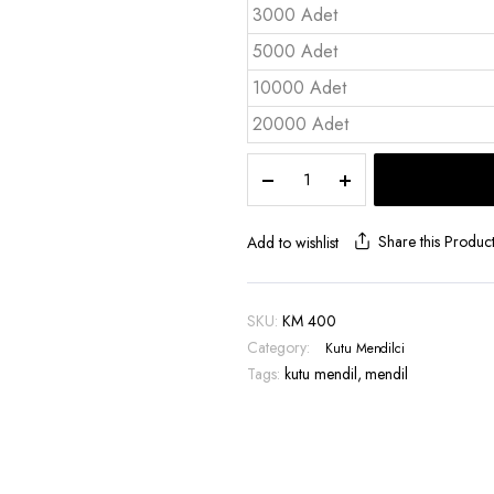
3000 Adet
5000 Adet
10000 Adet
20000 Adet
Islak
Kuru
Kutu
Mendil
Share this Produc
Add to wishlist
-
KM
400
SKU:
KM 400
quantity
Category:
Kutu Mendilci
Tags:
kutu mendil
,
mendil