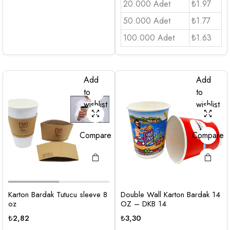
20.000 Adet
₺1.97
50.000 Adet
₺1.77
100.000 Adet
₺1.63
Add
Add
to
to
wishlist
wishlist
Compare
Compare
Karton Bardak Tutucu sleeve 8
Double Wall Karton Bardak 14
oz
OZ – DKB 14
₺
2,82
₺
3,30