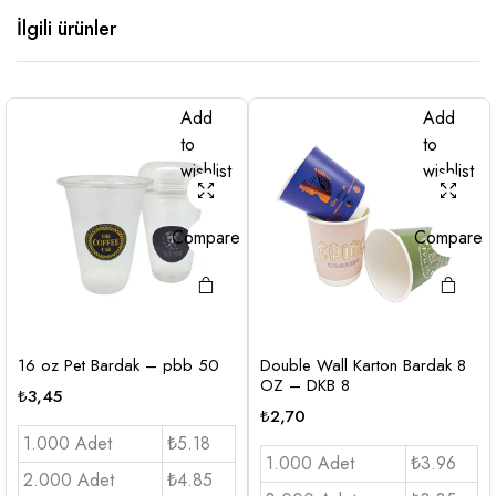
İlgili ürünler
Add
Add
to
to
wishlist
wishlist
Compare
Compare
16 oz Pet Bardak – pbb 50
Double Wall Karton Bardak 8
OZ – DKB 8
₺
3,45
₺
2,70
1.000 Adet
₺5.18
1.000 Adet
₺3.96
2.000 Adet
₺4.85