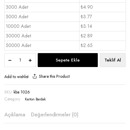
3000 Adet
₺4.90
5000 Adet
₺3.77
10000 Adet
₺3.14
30000 Adet
₺2.89
50000 Adet
₺2.65
Karton
Sepete Ekle
Teklif Al
Bardak
Tutucu
-
Share this Product
Add to wishlist
KBA
1026
SKU:
kba 1026
quantity
Category:
Karton Bardak
Açıklama
Değerlendirmeler (0)