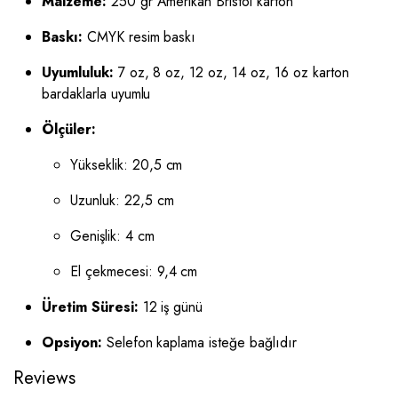
Malzeme:
250 gr Amerikan Bristol karton
Baskı:
CMYK resim baskı
Uyumluluk:
7 oz, 8 oz, 12 oz, 14 oz, 16 oz karton
bardaklarla uyumlu
Ölçüler:
Yükseklik: 20,5 cm
Uzunluk: 22,5 cm
Genişlik: 4 cm
El çekmecesi: 9,4 cm
Üretim Süresi:
12 iş günü
Opsiyon:
Selefon kaplama isteğe bağlıdır
Reviews