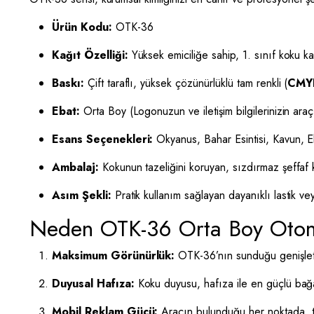
Ürün Kodu:
OTK-36
Kağıt Özelliği:
Yüksek emiciliğe sahip, 1. sınıf koku ka
Baskı:
Çift taraflı, yüksek çözünürlüklü tam renkli (
CMY
Ebat:
Orta Boy (Logonuzun ve iletişim bilgilerinizin araç
Esans Seçenekleri:
Okyanus, Bahar Esintisi, Kavun, E
Ambalaj:
Kokunun tazeliğini koruyan, sızdırmaz şeffaf k
Asım Şekli:
Pratik kullanım sağlayan dayanıklı lastik ve
Neden OTK-36 Orta Boy Otomo
Maksimum Görünürlük:
OTK-36’nın sunduğu genişleti
Duyusal Hafıza:
Koku duyusu, hafıza ile en güçlü bağa 
Mobil Reklam Gücü:
Aracın bulunduğu her noktada, t