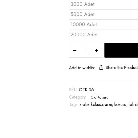
3000 Adet
5000 Adet
10000 Adet
20000 Adet
Otomobil
kokusu
Orta
boy
Share this Produc
Add to wishlist
-
OTK
36
SKU:
OTK 36
quantity
Category:
Oto Kokusu
Tags:
araba kokusu
,
araç kokusu
,
ipli 