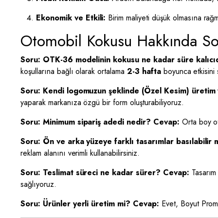
Ekonomik ve Etkili:
Birim maliyeti düşük olmasına rağ
Otomobil Kokusu Hakkında So
Soru: OTK-36 modelinin kokusu ne kadar süre kalıcı
koşullarına bağlı olarak ortalama
2-3 hafta
boyunca etkisini 
Soru: Kendi logomuzun şeklinde (Özel Kesim) üretim
yaparak markanıza özgü bir form oluşturabiliyoruz.
Soru: Minimum sipariş adedi nedir?
Cevap:
Orta boy ot
Soru: Ön ve arka yüzeye farklı tasarımlar basılabilir 
reklam alanını verimli kullanabilirsiniz.
Soru: Teslimat süreci ne kadar sürer?
Cevap:
Tasarım 
sağlıyoruz.
Soru: Ürünler yerli üretim mi?
Cevap:
Evet, Boyut Promo