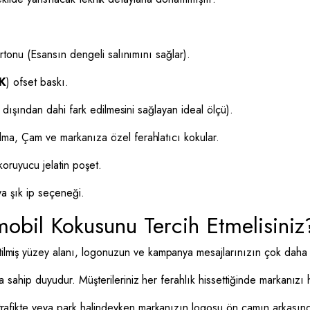
rtonu (Esansın dengeli salınımını sağlar).
K
) ofset baskı.
 dışından dahi fark edilmesini sağlayan ideal ölçü).
lma, Çam ve markanıza özel ferahlatıcı kokular.
oruyucu jelatin poşet.
ya şık ip seçeneği.
bil Kokusunu Tercih Etmelisiniz
lmiş yüzey alanı, logonuzun ve kampanya mesajlarınızın çok daha n
sahip duyudur. Müşterileriniz her ferahlık hissettiğinde markanızı h
rafikte veya park halindeyken markanızın logosu ön camın arkası