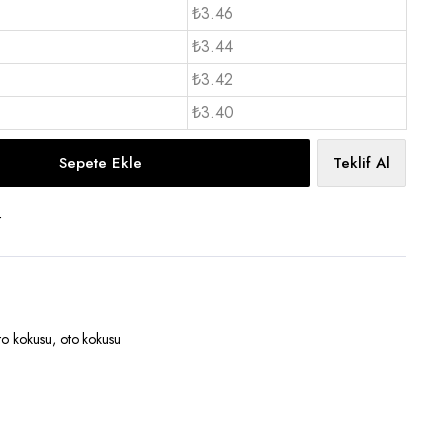
₺3.46
₺3.44
₺3.42
₺3.40
Sepete Ekle
Teklif Al
t
oto kokusu
,
oto kokusu