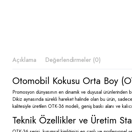
Açıklama
Değerlendirmeler (0)
Otomobil Kokusu Orta Boy (OT
Promosyon dünyasının en dinamik ve duyusal ürünlerinden bi
Dikiz aynasında sürekli hareket halinde olan bu ürün, sadec
kalitesiyle üretilen OTK-36 modeli, geniş baskı alanı ve kalıcı 
Teknik Özellikler ve Üretim Sta
OTK-36 serisi, kurumsal kimliğinizi en canlı ve profesyonel şe