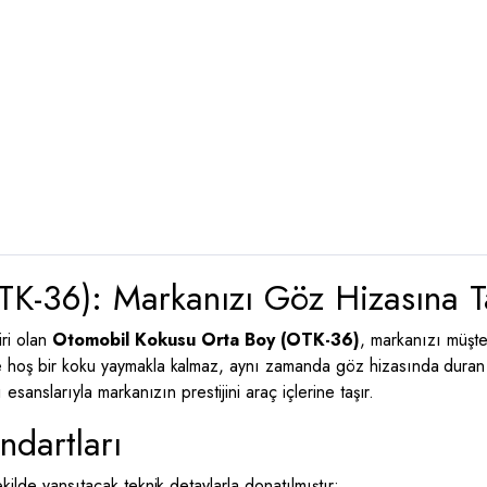
K-36): Markanızı Göz Hizasına T
ri olan
Otomobil Kokusu Orta Boy (OTK-36)
, markanızı müşter
e hoş bir koku yaymakla kalmaz, aynı zamanda göz hizasında duran s
esanslarıyla markanızın prestijini araç içlerine taşır.
ndartları
kilde yansıtacak teknik detaylarla donatılmıştır: