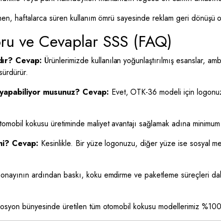
men, haftalarca süren kullanım ömrü sayesinde reklam geri dönüşü o
ru ve Cevaplar SSS (FAQ)
dır?
Cevap:
Ürünlerimizde kullanılan yoğunlaştırılmış esanslar, amb
sürdürür.
 yapabiliyor musunuz?
Cevap:
Evet, OTK-36 modeli için logonu
omobil kokusu üretiminde maliyet avantajı sağlamak adına minimum 
mi?
Cevap:
Kesinlikle. Bir yüze logonuzu, diğer yüze ise sosyal 
onayının ardından baskı, koku emdirme ve paketleme süreçleri da
syon bünyesinde üretilen tüm otomobil kokusu modellerimiz %100 y