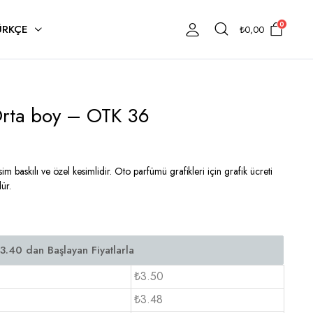
0
ÜRKÇE
₺
0,00
Orta boy – OTK 36
baskılı ve özel kesimlidir. Oto parfümü grafikleri için grafik ücreti
ür.
₺3.50
₺3.48