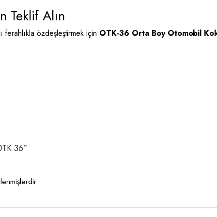
 Teklif Alın
ı ferahlıkla özdeşleştirmek için
OTK-36 Orta Boy Otomobil Ko
 OTK 36”
tlenmişlerdir