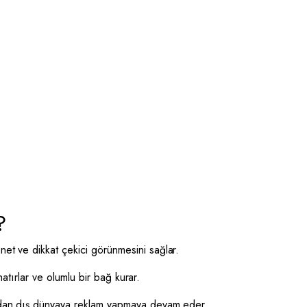
?
et ve dikkat çekici görünmesini sağlar.
atırlar ve olumlu bir bağ kurar.
ndan dış dünyaya reklam yapmaya devam eder.