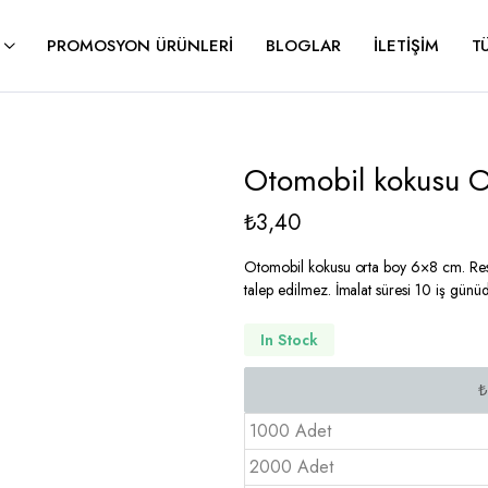
PROMOSYON ÜRÜNLERI
BLOGLAR
İLETIŞIM
T
Otomobil kokusu 
₺
3,40
Otomobil kokusu orta boy 6×8 cm. Resim 
talep edilmez. İmalat süresi 10 iş günüd
In Stock
1000 Adet
2000 Adet