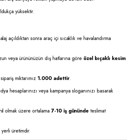
ldukça yüksektir.
alaj açıldıktan sonra araç içi sıcaklık ve havalandırma
zun veya ürününüzün dış hatlarına göre
özel bıçaklı kesim
sipariş miktarımız
1.000 adettir
.
medya hesaplarınızı veya kampanya sloganınızı basarak
hil olmak üzere ortalama
7-10 iş gününde
teslimat
erli üretimdir.