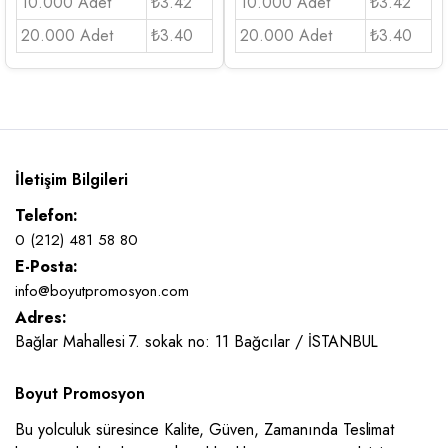
10.000 Adet
₺3.42
10.000 Adet
₺3.42
20.000 Adet
₺3.40
20.000 Adet
₺3.40
İletişim Bilgileri
Telefon:
0 (212) 481 58 80
E-Posta:
info@boyutpromosyon.com
Adres:
Bağlar Mahallesi 7. sokak no: 11 Bağcılar / İSTANBUL
Boyut Promosyon
Bu yolculuk süresince Kalite, Güven, Zamanında Teslimat