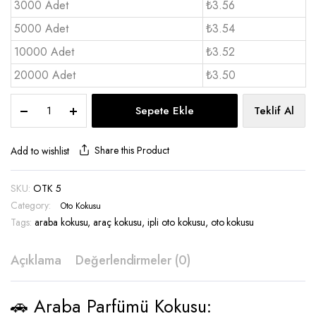
3000 Adet
₺3.56
5000 Adet
₺3.54
10000 Adet
₺3.52
20000 Adet
₺3.50
Araba
Sepete Ekle
Teklif Al
Parfümü
Standart
Ebat
Share this Product
Add to wishlist
-
OTK
SKU:
OTK 5
5
Category:
quantity
Oto Kokusu
Tags:
araba kokusu
,
araç kokusu
,
ipli oto kokusu
,
oto kokusu
Açıklama
Değerlendirmeler (0)
🚗 Araba Parfümü Kokusu: