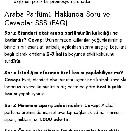
başlanan pratik bir promosyon ürünüdür.
Araba Parfümü Hakkında Soru ve
Cevaplar SSS (FAQ)
Soru: Standart ebat araba parfümünün kalıcılığı ne
kadardır?
Cevap:
Ürünlerimizde kullanılan yoğunlaştırılmış
birinci sınıf esanslar, ambalaj açıldıktan sonra araç içi koşullara
bağlı olarak ortalama
2-3 hafta
boyunca etkili kokusunu
sürdürür.
Soru: İstediğimiz formda özel kesim yapılabiliyor mu?
Cevap:
Evet, standart ebat sınırları içerisinde kalmak kaydıyla
logonuzun veya ürününüzün dış hatlarına göre
özel biçaklı
kesim
yapabiliyoruz.
Soru: Minimum sipariş adedi nedir?
Cevap:
Araba
parfümü üretiminde maliyet avantajı sağlamak adına minimum
sipariş miktarımız
1.000 adettir
.