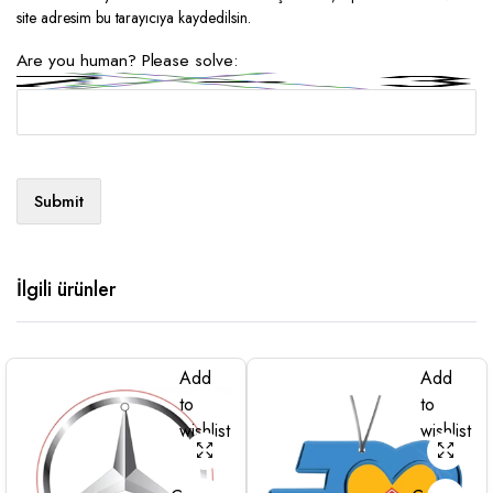
site adresim bu tarayıcıya kaydedilsin.
Are you human? Please solve:
İlgili ürünler
Add
Add
to
to
wishlist
wishlist