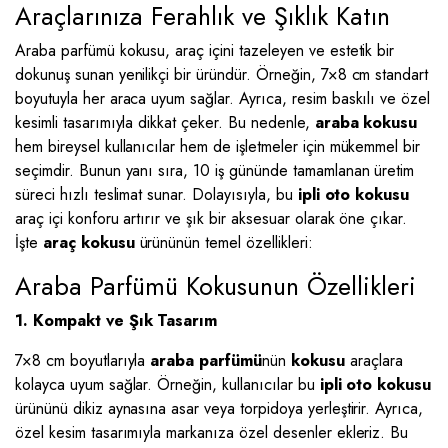
Araçlarınıza Ferahlık ve Şıklık Katın
Araba parfümü kokusu, araç içini tazeleyen ve estetik bir
dokunuş sunan yenilikçi bir üründür. Örneğin, 7×8 cm standart
boyutuyla her araca uyum sağlar. Ayrıca, resim baskılı ve özel
kesimli tasarımıyla dikkat çeker. Bu nedenle,
araba kokusu
hem bireysel kullanıcılar hem de işletmeler için mükemmel bir
seçimdir. Bunun yanı sıra, 10 iş gününde tamamlanan üretim
süreci hızlı teslimat sunar. Dolayısıyla, bu
ipli oto kokusu
araç içi konforu artırır ve şık bir aksesuar olarak öne çıkar.
İşte
araç kokusu
ürününün temel özellikleri:
Araba Parfümü Kokusunun Özellikleri
1. Kompakt ve Şık Tasarım
7×8 cm boyutlarıyla
araba parfümü
nün
kokusu
araçlara
kolayca uyum sağlar. Örneğin, kullanıcılar bu
ipli oto kokusu
ürününü dikiz aynasına asar veya torpidoya yerleştirir. Ayrıca,
özel kesim tasarımıyla markanıza özel desenler ekleriz. Bu