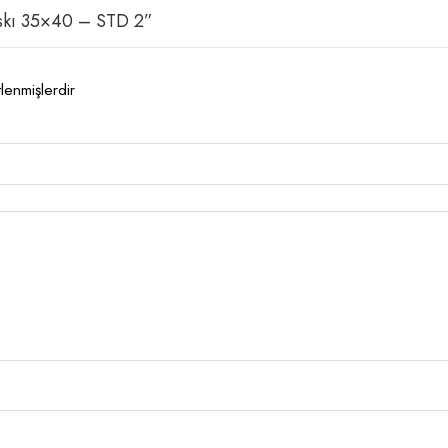
Baskı 35×40 – STD 2”
tlenmişlerdir