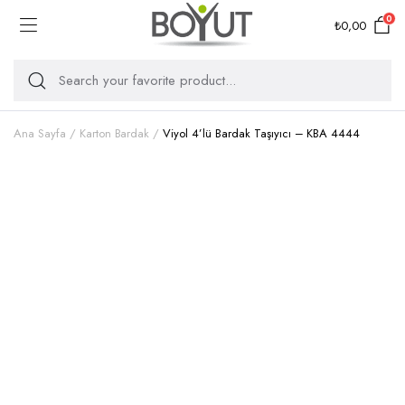
0
₺
0,00
Ana Sayfa
Karton Bardak
Viyol 4’lü Bardak Taşıyıcı – KBA 4444