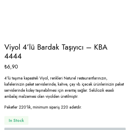
Viyol 4’lü Bardak Taşıyıcı – KBA
4444
₺
6,90
4’lü taşıma kapasiteli Viyol, renkleri Naturel restaurantlarınızın,
kafelerinizin paket servislerinde, kahve, çay vb. içecek ürünlerinizin paket
servislerinde kolay taşınabilmesi için avantaj sağlar. Selülozik esaslı
ambalaj malzemesi olan viyolden üretilmiştir.
Paketler 220’lik, minimum sipariş 220 adetdir.
In Stock