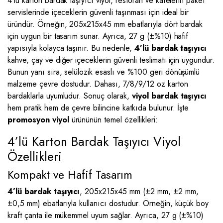
4’lü karton bardak taşıyıcı viyol, restoran ve kafelerin paket
servislerinde içeceklerin güvenli taşınması için ideal bir
üründür. Örneğin, 205x215x45 mm ebatlarıyla dört bardak
için uygun bir tasarım sunar. Ayrıca, 27 g (±%10) hafif
yapısıyla kolayca taşınır. Bu nedenle,
4’lü bardak taşıyıcı
kahve, çay ve diğer içeceklerin güvenli teslimatı için uygundur.
Bunun yanı sıra, selülozik esaslı ve %100 geri dönüşümlü
malzeme çevre dostudur. Dahası, 7/8/9/12 oz karton
bardaklarla uyumludur. Sonuç olarak,
viyol bardak taşıyıcı
hem pratik hem de çevre bilincine katkıda bulunur. İşte
promosyon viyol
ürününün temel özellikleri:
4’lü Karton Bardak Taşıyıcı Viyol
Özellikleri
Kompakt ve Hafif Tasarım
4’lü bardak taşıyıcı
, 205x215x45 mm (±2 mm, ±2 mm,
±0,5 mm) ebatlarıyla kullanıcı dostudur. Örneğin, küçük boy
kraft çanta ile mükemmel uyum sağlar. Ayrıca, 27 g (±%10)