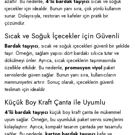
azaltır. Bu nedenle,
4’lü bardak taşıyıcı
sıcak ve soğuk
içecekler için idealdir. Bunun yanı sıra, çok yönlü kullanım
sunar. Dolayısıyla, restoran ve kafeler için pratik bir
çözümdür.
Sıcak ve Soğuk İçecekler için Güvenli
Bardak taşıyıcı
, sıcak ve soğuk içecekleri güvenli bir şekilde
taşır. Örneğin, sağlam yapısı dört bardakı sıkıca tutar ve
dökülmeyi önler. Ayrıca, sıcak içeceklerin taşınmasında
özellikle etkilidir. Bu nedenle,
promosyon viyol
paket
servislerde güven sağlar. Bunun yanı sıra, kullanıcıların
memnuniyetini artırır. Sonuç olarak, içeceklerin güvenli
teslimatı için idealdir.
Küçük Boy Kraft Çanta ile Uyumlu
4’lü bardak taşıyıcı
küçük boy kraft çanta ile mükemmel
uyum sağlar. Örneğin, bu uyumluluk paket servis süreçlerini
kolaylaştırır. Ayrıca, kompakt tasarım çantada yer tasarrufu
sağlar. Bu nedenle,
karton bardak taşıyıcı
kafe ve