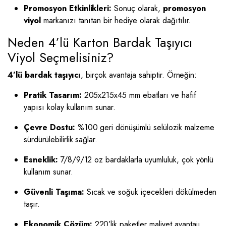
Promosyon Etkinlikleri:
Sonuç olarak,
promosyon
viyol
markanızı tanıtan bir hediye olarak dağıtılır.
Neden 4’lü Karton Bardak Taşıyıcı
Viyol Seçmelisiniz?
4’lü bardak taşıyıcı
, birçok avantaja sahiptir. Örneğin:
Pratik Tasarım:
205x215x45 mm ebatları ve hafif
yapısı kolay kullanım sunar.
Çevre Dostu:
%100 geri dönüşümlü selülozik malzeme
sürdürülebilirlik sağlar.
Esneklik:
7/8/9/12 oz bardaklarla uyumluluk, çok yönlü
kullanım sunar.
Güvenli Taşıma:
Sıcak ve soğuk içecekleri dökülmeden
taşır.
Ekonomik Çözüm:
220’lik paketler maliyet avantajı