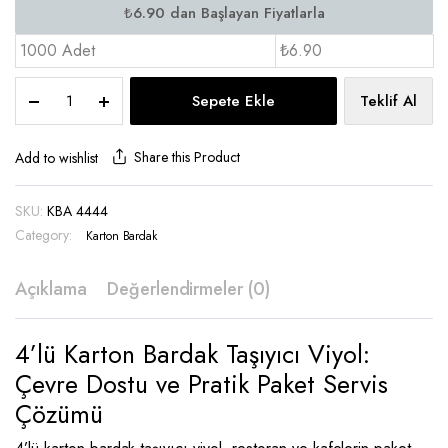
1000 Adet
₺6.90
Viyol
Sepete Ekle
Teklif Al
4'lü
Bardak
Taşıyıcı
Share this Product
Add to wishlist
-
KBA
SKU:
KBA 4444
4444
Category:
quantity
Karton Bardak
Açıklama
Değerlendirmeler (0)
4’lü Karton Bardak Taşıyıcı Viyol:
Çevre Dostu ve Pratik Paket Servis
Çözümü